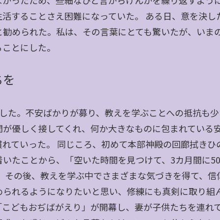
なかったため、些細なひと言からけんかを繰り返すよう
生活することさえ困難になっていた。 ある日、意を決し
と勧められた。私は、その言葉にとても驚いたが、いま
ることにした。
ちを
トした。不安ばかりが募り、教えを学ぶことへの抵抗も少
間が優しく接してくれ、何か大きなものに包まれている
慣れていった。 同じころ、初めて本部神殿の回廊拭きひ
着いたことから、「空いた時間を見つけて、3カ月間に5
。 その後、教えを学ぶ中でさまざまな気づきを得て、信
められるようになりたいと思い、修練にも真剣に取り組ん
「こどもおぢばがえり」が開幕し、妻が子供たちを連れ