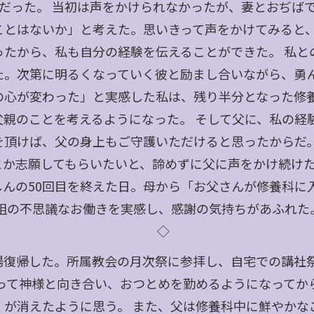
うだった。 当初は声をかけられなかったが、妻とおぢば
ことはないか」と考えた。思いきって声をかけてみると
ったから、私も自分の経験を伝えることができた。 私と
た。次第に明るくなっていく彼と励まし合いながら、勇ん
の心が変わった」と実感した私は、残り半分となった修
父親のことを考えるようになった。 そして父に、私の経
を頂けば、父の身上もご守護いただけると思ったからだ。
とか志願してもらいたいと、諦めずに父に声をかけ続けた
しんの50回目を終えた日。母から「お父さんが修養科に
教祖の不思議なお働きを実感し、感謝の気持ちがあふれた
◇
場復帰した。所属教会の月次祭に参拝し、自宅での講社
ろって神様と向き合い、おつとめを勤めるようになってか
〟が消えたように思う。 また、父は修養科中に鮮やかな