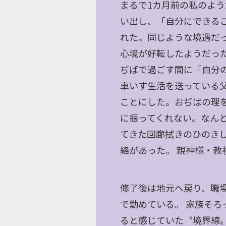
まるで1カ月前の私のよ
い出し、「自分にできる
れた。同じような境遇だ
心境が好転したようだっ
ぢばで過ごす間に「自分
車いす生活を送っている
ことにした。おぢばの理
に振ってくれない。なん
てきた回廊拭きのひのき
絡があった。 親神様・
修了後は地元へ戻り、職
で勤めている。 家族そ
ると感じていた〝境界線