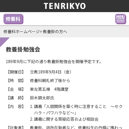
修養科
修養科ホームページ
>
教養掛の方へ
教養掛勉強会
189年9月に下記の通り教養掛勉強会を開催予定です。
【開催日】
立教189年9月4日（金）
【時 間】
修養科朝礼終了後から
【会 場】
東左第五棟 4階講堂
【講 師】
鈴木顕太郎氏
【内 容】
講義「人間関係を築く時に注意すること ～セク
ハラ・パワハラなど～」
講義に関する質疑応答および相談会
【対象者】
教養掛、詰所在勤者など、修養科生の丹精に携わっ